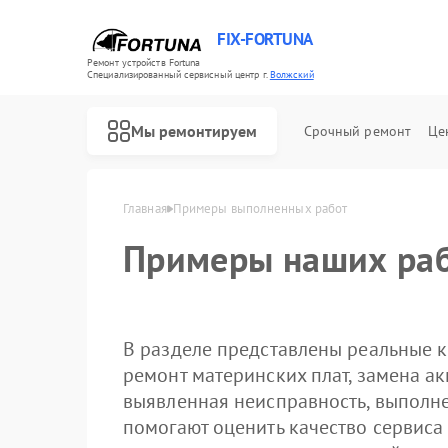
FIX-FORTUNA
Ремонт устройств Fortuna
Специализированный cервисный центр г.
Волжский
Мы ремонтируем
Срочный ремонт
Це
Главная
Примеры выполненных работ
Ремонт оптических прицелов Fortuna
Примеры наших раб
В разделе представлены реальные к
ремонт материнских плат, замена ак
выявленная неисправность, выполн
помогают оценить качество сервиса