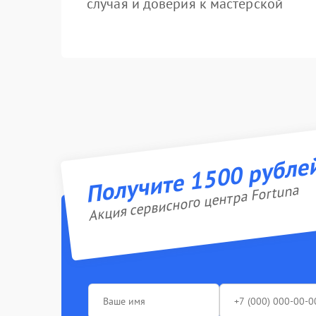
случая и доверия к мастерской
Получите 1500 рубле
Акция сервисного центра Fortuna