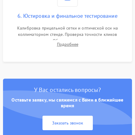
6. Юстировка и финальное тестирование
Калибровка прицельной сетки и оптической оси на
коллиматорном стенде. Проверка точности кликов
механизма поправок. Обязательное испытание прицела на
Подробнее
ударном стенде для проверки устойчивости к отдаче и
гарантии сохранения точки пристрелки.
У Вас остались вопросы?
Оставьте заявку, мы свяжемся с Вами в ближайшее
время
Заказать звонок