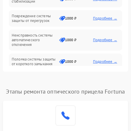
стабилизации
Прочие неисправности
Повреждение системы
1000 ₽
Подробнее →
защиты от перегрузок
Электропитание
Неисправность системы
Механика
автоматического
1000 ₽
Подробнее →
отключения
Управление
Поломка системы защиты
1000 ₽
Подробнее →
от короткого замыкания
Корпус/Герметичность
Повреждение системы
Датчики
1000 ₽
Подробнее →
защиты от перегрева
Этапы ремонта оптического прицела Fortuna
Неисправность системы
защиты от
1000 ₽
Подробнее →
перенапряжения
Неисправность системы
1000 ₽
Подробнее →
защиты от замыкания