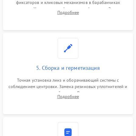
фиксаторов и кликовых механизмов в барабанчиках
поправок. Устранение люфтов в трансфокаторе. Замена
Подробнее
поврежденных линз, разбитой сетки или восстановление
контактов в цепи подсветки прицельной марки.
5. Сборка и герметизация
Точная установка линз и оборачивающей системы с
соблюдением центровки. Замена резиновых уплотнителей и
нанесение влагозащитной смазки. Вакуумирование корпуса
Подробнее
и заполнение его осушенным азотом или аргоном для
защиты линз от внутреннего запотевания.