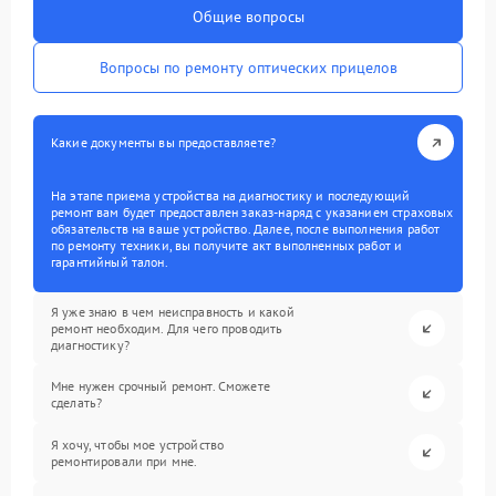
Общие вопросы
Вопросы по ремонту оптических прицелов
Какие документы вы предоставляете?
На этапе приема устройства на диагностику и последующий
ремонт вам будет предоставлен заказ-наряд с указанием страховых
обязательств на ваше устройство. Далее, после выполнения работ
по ремонту техники, вы получите акт выполненных работ и
гарантийный талон.
Я уже знаю в чем неисправность и какой
ремонт необходим. Для чего проводить
диагностику?
Мне нужен срочный ремонт. Сможете
сделать?
Я хочу, чтобы мое устройство
ремонтировали при мне.