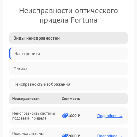
Неисправности оптического
прицела Fortuna
Виды неисправностей
Электроника
Оптика
Неисправность изображения
Неисправности
Стоимость
Механические повреждения
Неисправность системы
Неисправность фокусировки и оптики
1000 ₽
Подробнее →
подсветки прицела
Неисправность подсветки и электроники
Поломка системы
2000 ₽
Подробнее →