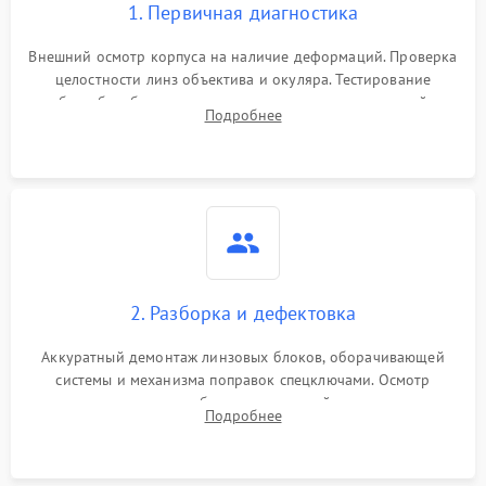
1. Первичная диагностика
Неисправность системы
1000 ₽
Подробнее →
защиты от перегрева
Внешний осмотр корпуса на наличие деформаций. Проверка
целостности линз объектива и окуляра. Тестирование
работы барабанчиков ввода поправок, кольца отстройки
Поломка системы защиты
Подробнее
1000 ₽
Подробнее →
параллакса и зума. Выявление сколов, внутренних
от перенапряжения
загрязнений и нарушений герметичности.
Поломка системы защиты
1000 ₽
Подробнее →
от замыкания
2. Разборка и дефектовка
Аккуратный демонтаж линзовых блоков, оборачивающей
системы и механизма поправок спецключами. Осмотр
внутренних резьбовых соединений, пружин и
Подробнее
уплотнительных колец. Поиск причин люфта, смещения
точки попадания или заклинивания подвижных частей.