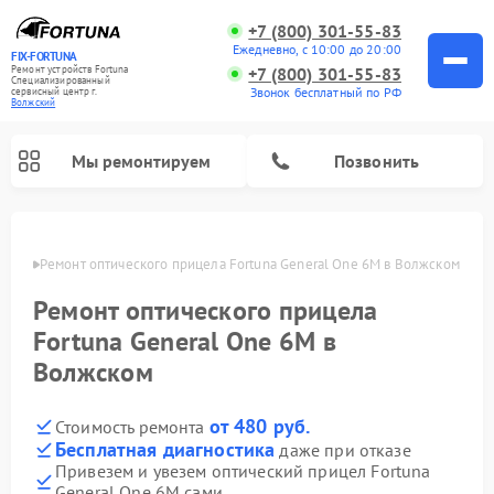
+7 (800) 301-55-83
Ежедневно, с 10:00 до 20:00
FIX-FORTUNA
Ремонт устройств Fortuna
+7 (800) 301-55-83
Специализированный
Звонок бесплатный по РФ
cервисный центр г.
Волжский
Мы ремонтируем
Позвонить
жском
Ремонт оптического прицела Fortuna General One 6M в Волжском
Ремонт оптического прицела
Fortuna General One 6M в
Волжском
от 480 руб.
Стоимость ремонта
Бесплатная диагностика
даже при отказе
Привезем и увезем оптический прицел Fortuna
General One 6M сами