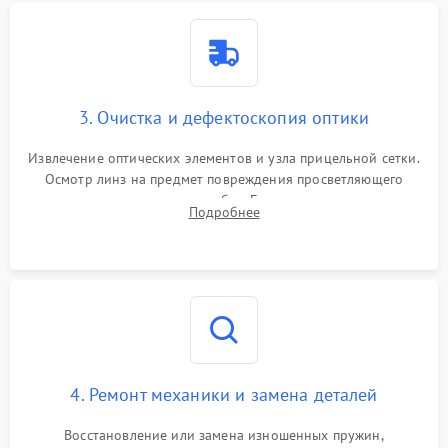
3. Очистка и дефектоскопия оптики
Извлечение оптических элементов и узла прицельной сетки.
Осмотр линз на предмет повреждения просветляющего
покрытия или появления грибка. Бережная очистка стекол
Подробнее
спецрастворами. Проверка целостности гравированной
сетки и модуля ее подсветки.
4. Ремонт механики и замена деталей
Восстановление или замена изношенных пружин,