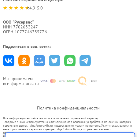
4.9-5.0
ООО "Русервис"
ИНН 7702633247
ОГРН 1077746335776
Поделиться в соц. сетях:
Мы принимаем
все формы оплаты
Политика конфиденциальности
Вся информация на сайте носит исключительно справочный характер.
Товарные знаки используются исключительно для описания устройств, в отношении которых
сервисные центры vlgs.fortuna-fix.ru предоставляют услуги по ремонту. Услуги оказываются в
неавторизованных сервисных центрах vlgs.fortuna-fix.ru, которые не связаны с
правообладателями товарных знаков или их официальными представителями.
Ремонт осуществляется для устройств, уже введенных в гражданский оборот в соответствии