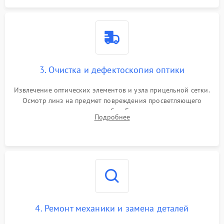
3. Очистка и дефектоскопия оптики
Извлечение оптических элементов и узла прицельной сетки.
Осмотр линз на предмет повреждения просветляющего
покрытия или появления грибка. Бережная очистка стекол
Подробнее
спецрастворами. Проверка целостности гравированной
сетки и модуля ее подсветки.
4. Ремонт механики и замена деталей