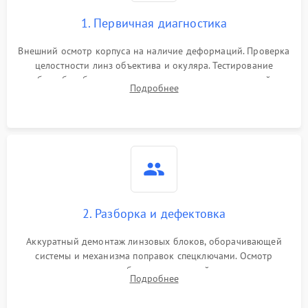
1. Первичная диагностика
Внешний осмотр корпуса на наличие деформаций. Проверка
целостности линз объектива и окуляра. Тестирование
работы барабанчиков ввода поправок, кольца отстройки
Подробнее
параллакса и зума. Выявление сколов, внутренних
загрязнений и нарушений герметичности.
2. Разборка и дефектовка
Аккуратный демонтаж линзовых блоков, оборачивающей
системы и механизма поправок спецключами. Осмотр
внутренних резьбовых соединений, пружин и
Подробнее
уплотнительных колец. Поиск причин люфта, смещения
точки попадания или заклинивания подвижных частей.