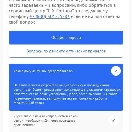
часто задаваемыми вопросами, либо обратиться в
сервисный центр “FIX-Fortuna” по следующему
телефону
+7 (800) 301-55-83
если не нашли ответ на
свой вопрос.
Общие вопросы
Вопросы по ремонту оптических прицелов
Какие документы вы предоставляете?
На этапе приема устройства на диагностику и последующий
ремонт вам будет предоставлен заказ-наряд с указанием страховых
обязательств на ваше устройство. Далее, после выполнения работ
по ремонту техники, вы получите акт выполненных работ и
гарантийный талон.
Я уже знаю в чем неисправность и какой
ремонт необходим. Для чего проводить
диагностику?