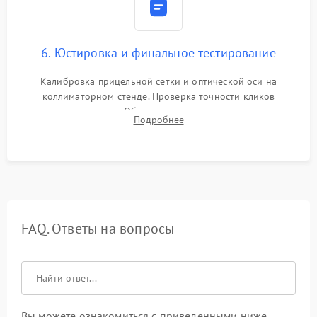
6. Юстировка и финальное тестирование
Калибровка прицельной сетки и оптической оси на
коллиматорном стенде. Проверка точности кликов
механизма поправок. Обязательное испытание прицела на
Подробнее
ударном стенде для проверки устойчивости к отдаче и
гарантии сохранения точки пристрелки.
FAQ. Ответы на вопросы
Вы можете ознакомиться с приведенными ниже