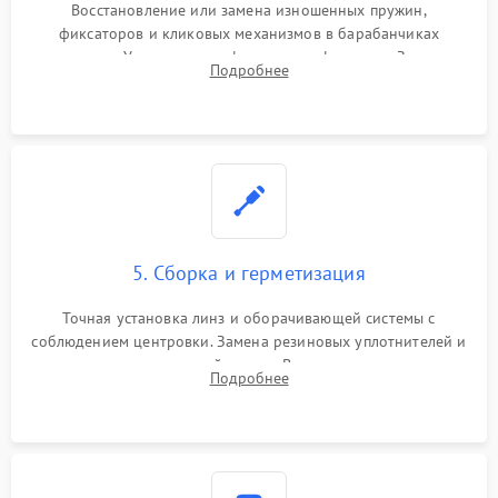
Восстановление или замена изношенных пружин,
фиксаторов и кликовых механизмов в барабанчиках
поправок. Устранение люфтов в трансфокаторе. Замена
Подробнее
поврежденных линз, разбитой сетки или восстановление
контактов в цепи подсветки прицельной марки.
5. Сборка и герметизация
Точная установка линз и оборачивающей системы с
соблюдением центровки. Замена резиновых уплотнителей и
нанесение влагозащитной смазки. Вакуумирование корпуса
Подробнее
и заполнение его осушенным азотом или аргоном для
защиты линз от внутреннего запотевания.