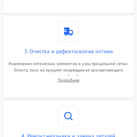
точки попадания или заклинивания подвижных частей.
3. Очистка и дефектоскопия оптики
Извлечение оптических элементов и узла прицельной сетки.
Осмотр линз на предмет повреждения просветляющего
покрытия или появления грибка. Бережная очистка стекол
Подробнее
спецрастворами. Проверка целостности гравированной
сетки и модуля ее подсветки.
4. Ремонт механики и замена деталей