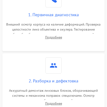
1. Первичная диагностика
Внешний осмотр корпуса на наличие деформаций. Проверка
целостности линз объектива и окуляра. Тестирование
работы барабанчиков ввода поправок, кольца отстройки
Подробнее
параллакса и зума. Выявление сколов, внутренних
загрязнений и нарушений герметичности.
2. Разборка и дефектовка
Аккуратный демонтаж линзовых блоков, оборачивающей
системы и механизма поправок спецключами. Осмотр
внутренних резьбовых соединений, пружин и
Подробнее
уплотнительных колец. Поиск причин люфта, смещения