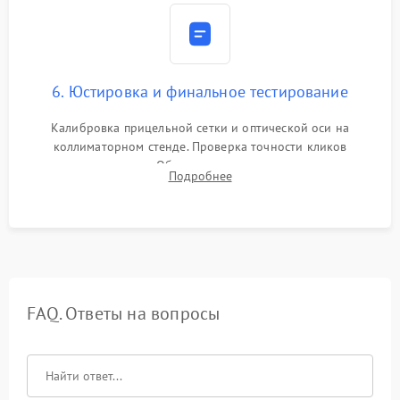
6. Юстировка и финальное тестирование
Калибровка прицельной сетки и оптической оси на
коллиматорном стенде. Проверка точности кликов
механизма поправок. Обязательное испытание прицела на
Подробнее
ударном стенде для проверки устойчивости к отдаче и
гарантии сохранения точки пристрелки.
FAQ. Ответы на вопросы