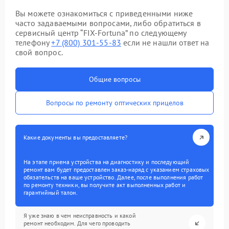
Вы можете ознакомиться с приведенными ниже
часто задаваемыми вопросами, либо обратиться в
сервисный центр “FIX-Fortuna” по следующему
телефону
+7 (800) 301-55-83
если не нашли ответ на
свой вопрос.
Общие вопросы
Вопросы по ремонту оптических прицелов
Какие документы вы предоставляете?
На этапе приема устройства на диагностику и последующий
ремонт вам будет предоставлен заказ-наряд с указанием страховых
обязательств на ваше устройство. Далее, после выполнения работ
по ремонту техники, вы получите акт выполненных работ и
гарантийный талон.
Я уже знаю в чем неисправность и какой
ремонт необходим. Для чего проводить