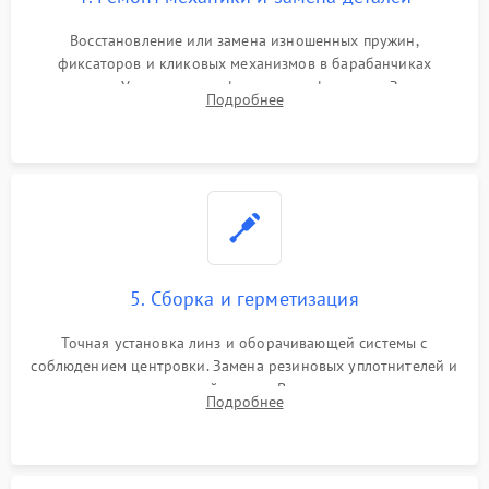
Восстановление или замена изношенных пружин,
фиксаторов и кликовых механизмов в барабанчиках
поправок. Устранение люфтов в трансфокаторе. Замена
Подробнее
поврежденных линз, разбитой сетки или восстановление
контактов в цепи подсветки прицельной марки.
5. Сборка и герметизация
Точная установка линз и оборачивающей системы с
соблюдением центровки. Замена резиновых уплотнителей и
нанесение влагозащитной смазки. Вакуумирование корпуса
Подробнее
и заполнение его осушенным азотом или аргоном для
защиты линз от внутреннего запотевания.