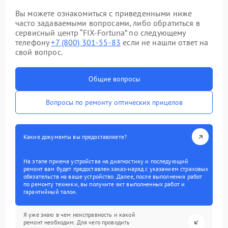
Вы можете ознакомиться с приведенными ниже
часто задаваемыми вопросами, либо обратиться в
сервисный центр “FIX-Fortuna” по следующему
телефону
+7 (800) 301-55-83
если не нашли ответ на
свой вопрос.
Общие вопросы
Вопросы по ремонту оптических прицелов
Какие документы вы предоставляете?
На этапе приема устройства на диагностику и последующий
ремонт вам будет предоставлен заказ-наряд с указанием страховых
обязательств на ваше устройство. Далее, после выполнения работ
по ремонту техники, вы получите акт выполненных работ и
гарантийный талон.
Я уже знаю в чем неисправность и какой
ремонт необходим. Для чего проводить