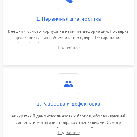
1. Первичная диагностика
Внешний осмотр корпуса на наличие деформаций. Проверка
целостности линз объектива и окуляра. Тестирование
работы барабанчиков ввода поправок, кольца отстройки
Подробнее
параллакса и зума. Выявление сколов, внутренних
загрязнений и нарушений герметичности.
2. Разборка и дефектовка
Аккуратный демонтаж линзовых блоков, оборачивающей
системы и механизма поправок спецключами. Осмотр
внутренних резьбовых соединений, пружин и
Подробнее
уплотнительных колец. Поиск причин люфта, смещения