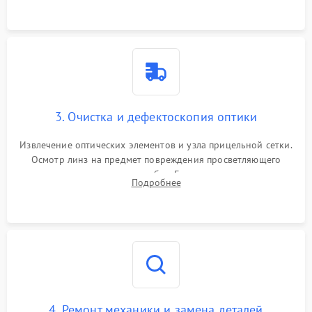
точки попадания или заклинивания подвижных частей.
3. Очистка и дефектоскопия оптики
Извлечение оптических элементов и узла прицельной сетки.
Осмотр линз на предмет повреждения просветляющего
покрытия или появления грибка. Бережная очистка стекол
Подробнее
спецрастворами. Проверка целостности гравированной
сетки и модуля ее подсветки.
4. Ремонт механики и замена деталей