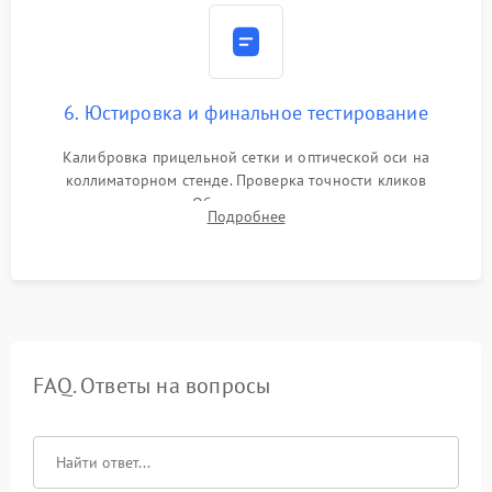
6. Юстировка и финальное тестирование
Калибровка прицельной сетки и оптической оси на
коллиматорном стенде. Проверка точности кликов
механизма поправок. Обязательное испытание прицела на
Подробнее
ударном стенде для проверки устойчивости к отдаче и
гарантии сохранения точки пристрелки.
FAQ. Ответы на вопросы