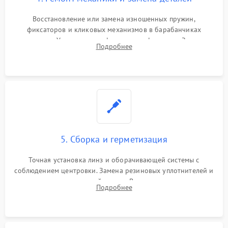
Восстановление или замена изношенных пружин,
фиксаторов и кликовых механизмов в барабанчиках
поправок. Устранение люфтов в трансфокаторе. Замена
Подробнее
поврежденных линз, разбитой сетки или восстановление
контактов в цепи подсветки прицельной марки.
5. Сборка и герметизация
Точная установка линз и оборачивающей системы с
соблюдением центровки. Замена резиновых уплотнителей и
нанесение влагозащитной смазки. Вакуумирование корпуса
Подробнее
и заполнение его осушенным азотом или аргоном для
защиты линз от внутреннего запотевания.