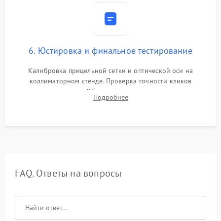
6. Юстировка и финальное тестирование
Калибровка прицельной сетки и оптической оси на
коллиматорном стенде. Проверка точности кликов
механизма поправок. Обязательное испытание прицела на
Подробнее
ударном стенде для проверки устойчивости к отдаче и
гарантии сохранения точки пристрелки.
FAQ. Ответы на вопросы