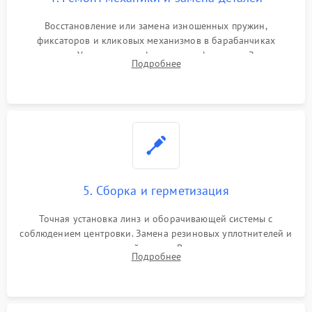
Восстановление или замена изношенных пружин,
фиксаторов и кликовых механизмов в барабанчиках
поправок. Устранение люфтов в трансфокаторе. Замена
Подробнее
поврежденных линз, разбитой сетки или восстановление
контактов в цепи подсветки прицельной марки.
5. Сборка и герметизация
Точная установка линз и оборачивающей системы с
соблюдением центровки. Замена резиновых уплотнителей и
нанесение влагозащитной смазки. Вакуумирование корпуса
Подробнее
и заполнение его осушенным азотом или аргоном для
защиты линз от внутреннего запотевания.