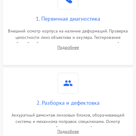
1. Первичная диагностика
Внешний осмотр корпуса на наличие деформаций. Проверка
целостности линз объектива и окуляра. Тестирование
работы барабанчиков ввода поправок, кольца отстройки
Подробнее
параллакса и зума. Выявление сколов, внутренних
загрязнений и нарушений герметичности.
2. Разборка и дефектовка
Аккуратный демонтаж линзовых блоков, оборачивающей
системы и механизма поправок спецключами. Осмотр
внутренних резьбовых соединений, пружин и
Подробнее
уплотнительных колец. Поиск причин люфта, смещения