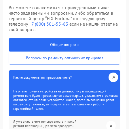
Вы можете ознакомиться с приведенными ниже
часто задаваемыми вопросами, либо обратиться в
сервисный центр “FIX-Fortuna” по следующему
телефону
+7 (800) 301-55-83
если не нашли ответ на
свой вопрос.
Общие вопросы
Вопросы по ремонту оптических прицелов
Какие документы вы предоставляете?
На этапе приема устройства на диагностику и последующий
ремонт вам будет предоставлен заказ-наряд с указанием страховых
обязательств на ваше устройство. Далее, после выполнения работ
по ремонту техники, вы получите акт выполненных работ и
гарантийный талон.
Я уже знаю в чем неисправность и какой
ремонт необходим. Для чего проводить