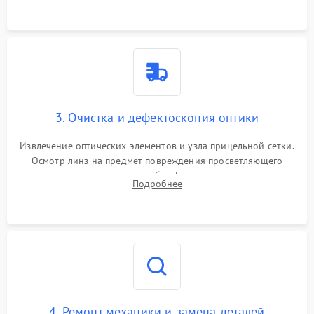
точки попадания или заклинивания подвижных частей.
3. Очистка и дефектоскопия оптики
Извлечение оптических элементов и узла прицельной сетки.
Осмотр линз на предмет повреждения просветляющего
покрытия или появления грибка. Бережная очистка стекол
Подробнее
спецрастворами. Проверка целостности гравированной
сетки и модуля ее подсветки.
4. Ремонт механики и замена деталей