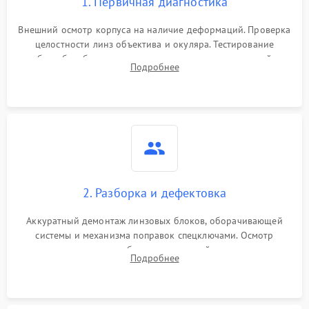
1. Первичная диагностика
Внешний осмотр корпуса на наличие деформаций. Проверка
целостности линз объектива и окуляра. Тестирование
работы барабанчиков ввода поправок, кольца отстройки
Подробнее
параллакса и зума. Выявление сколов, внутренних
загрязнений и нарушений герметичности.
2. Разборка и дефектовка
Аккуратный демонтаж линзовых блоков, оборачивающей
системы и механизма поправок спецключами. Осмотр
внутренних резьбовых соединений, пружин и
Подробнее
уплотнительных колец. Поиск причин люфта, смещения
точки попадания или заклинивания подвижных частей.