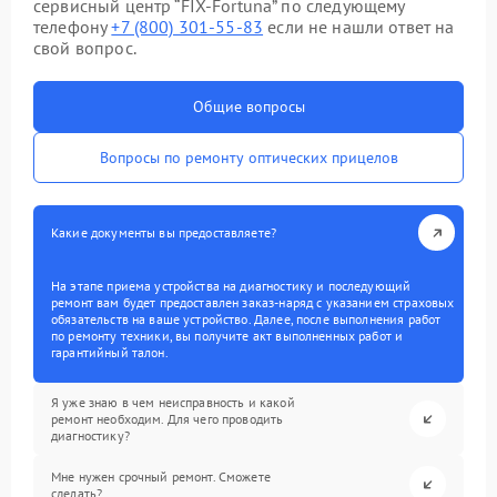
сервисный центр “FIX-Fortuna” по следующему
телефону
+7 (800) 301-55-83
если не нашли ответ на
свой вопрос.
Общие вопросы
Вопросы по ремонту оптических прицелов
Какие документы вы предоставляете?
На этапе приема устройства на диагностику и последующий
ремонт вам будет предоставлен заказ-наряд с указанием страховых
обязательств на ваше устройство. Далее, после выполнения работ
по ремонту техники, вы получите акт выполненных работ и
гарантийный талон.
Я уже знаю в чем неисправность и какой
ремонт необходим. Для чего проводить
диагностику?
Мне нужен срочный ремонт. Сможете
сделать?