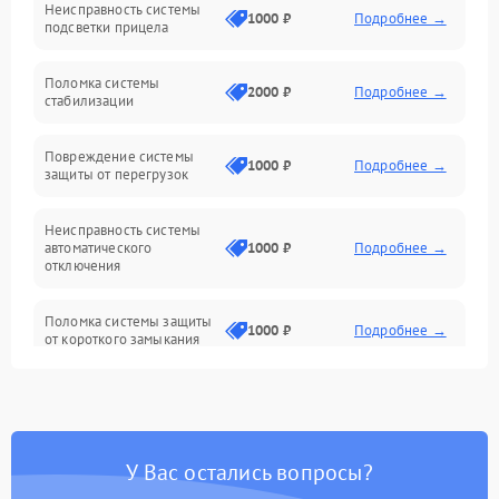
Неисправность системы
Неисправность фокусировки и оптики
1000 ₽
Подробнее →
подсветки прицела
Неисправность подсветки и электроники
Поломка системы
2000 ₽
Подробнее →
стабилизации
Прочие неисправности
Повреждение системы
1000 ₽
Подробнее →
защиты от перегрузок
Электропитание
Неисправность системы
Механика
автоматического
1000 ₽
Подробнее →
отключения
Управление
Поломка системы защиты
1000 ₽
Подробнее →
от короткого замыкания
Корпус/Герметичность
Повреждение системы
Датчики
1000 ₽
Подробнее →
защиты от перегрева
У Вас остались вопросы?
Неисправность системы
защиты от
1000 ₽
Подробнее →