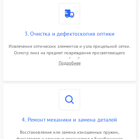
3. Очистка и дефектоскопия оптики
Извлечение оптических элементов и узла прицельной сетки.
Осмотр линз на предмет повреждения просветляющего
покрытия или появления грибка. Бережная очистка стекол
Подробнее
спецрастворами. Проверка целостности гравированной
сетки и модуля ее подсветки.
4. Ремонт механики и замена деталей
Восстановление или замена изношенных пружин,
фиксаторов и кликовых механизмов в барабанчиках