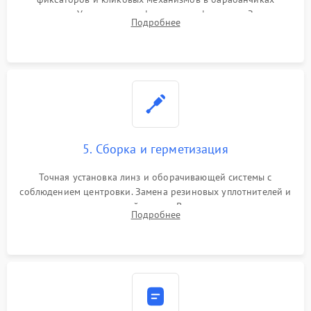
поправок. Устранение люфтов в трансфокаторе. Замена
Подробнее
поврежденных линз, разбитой сетки или восстановление
контактов в цепи подсветки прицельной марки.
5. Сборка и герметизация
Точная установка линз и оборачивающей системы с
соблюдением центровки. Замена резиновых уплотнителей и
нанесение влагозащитной смазки. Вакуумирование корпуса
Подробнее
и заполнение его осушенным азотом или аргоном для
защиты линз от внутреннего запотевания.