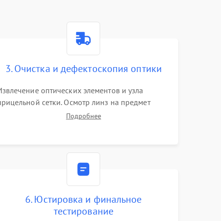
3. Очистка и дефектоскопия оптики
Извлечение оптических элементов и узла
прицельной сетки. Осмотр линз на предмет
повреждения просветляющего покрытия или
Подробнее
появления грибка. Бережная очистка стекол
спецрастворами. Проверка целостности
гравированной сетки и модуля ее подсветки.
6. Юстировка и финальное
тестирование