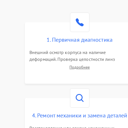
1. Первичная диагностика
Внешний осмотр корпуса на наличие
деформаций. Проверка целостности линз
объектива и окуляра. Тестирование работы
Подробнее
барабанчиков ввода поправок, кольца
отстройки параллакса и зума. Выявление сколов
внутренних загрязнений и нарушений
герметичности.
4. Ремонт механики и замена деталей