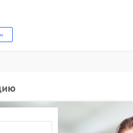
ны
цию