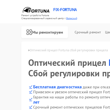
FIX-FORTUNA
Ремонт устройств Fortuna
Специализированный cервисный центр г.
Волжский
Мы ремонтируем
Срочный ремонт
Це
 Fortuna в Волжском
Оптический прицел Fortuna сбой регулировки прицела
Оптический прицел
Сбой регулировки п
Бесплатная диагностика
даже при отказ
Привезем и увезем оптический прицел For
Гарантия на наши работы по ремонту опти
лет
Срочный ремонт оптических прицелов Fort