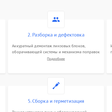
2. Разборка и дефектовка
Аккуратный демонтаж линзовых блоков,
оборачивающей системы и механизма поправок
спецключами. Осмотр внутренних резьбовых
Подробнее
соединений, пружин и уплотнительных колец.
,
Поиск причин люфта, смещения точки
попадания или заклинивания подвижных
частей.
5. Сборка и герметизация