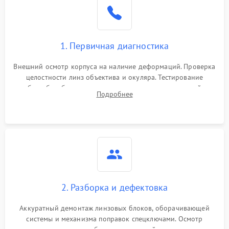
1. Первичная диагностика
Внешний осмотр корпуса на наличие деформаций. Проверка
целостности линз объектива и окуляра. Тестирование
работы барабанчиков ввода поправок, кольца отстройки
Подробнее
параллакса и зума. Выявление сколов, внутренних
загрязнений и нарушений герметичности.
2. Разборка и дефектовка
Аккуратный демонтаж линзовых блоков, оборачивающей
системы и механизма поправок спецключами. Осмотр