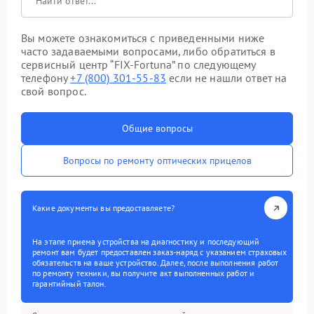
Вы можете ознакомиться с приведенными ниже
часто задаваемыми вопросами, либо обратиться в
сервисный центр “FIX-Fortuna” по следующему
телефону
+7 (800) 301-55-83
если не нашли ответ на
свой вопрос.
Общие вопросы
Вопросы по ремонту оптических прицелов
Какие документы вы предоставляете?
На этапе приема устройства на диагностику и последующий
ремонт вам будет предоставлен заказ-наряд с указанием страховых
обязательств на ваше устройство. Далее, после выполнения работ
по ремонту техники, вы получите акт выполненных работ и
гарантийный талон.