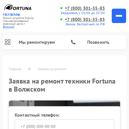
+7 (800) 301-55-83
Ежедневно, с 10:00 до 20:00
FIX-FORTUNA
Ремонт устройств Fortuna
+7 (800) 301-55-83
Специализированный
Звонок бесплатный по РФ
cервисный центр г.
Волжский
Мы ремонтируем
Позвонить
Главная
Заявка на ремонт
Ремонт оптических прицелов Fortuna
Заявка на ремонт техники Fortuna
в Волжском
Контактный телефон: