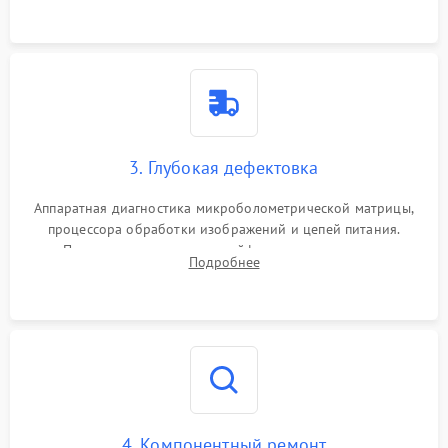
растворами.
3. Глубокая дефектовка
Аппаратная диагностика микроболометрической матрицы,
процессора обработки изображений и цепей питания.
Проверка целостности шлейфов, модуля памяти и
Подробнее
интерфейсов связи. Выявление сгоревших SMD-компонентов
на плате.
4. Компонентный ремонт