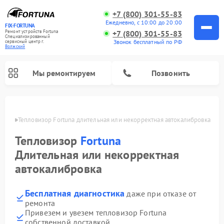
+7 (800) 301-55-83
Ежедневно, с 10:00 до 20:00
FIX-FORTUNA
Ремонт устройств Fortuna
+7 (800) 301-55-83
Специализированный
Звонок бесплатный по РФ
cервисный центр г.
Волжский
Мы ремонтируем
Позвонить
жском
Тепловизор Fortuna длительная или некорректная автокалибровка
Ремонт оптических прицелов Fortuna
Тепловизор
Fortuna
Длительная или некорректная
автокалибровка
Бесплатная диагностика
даже при отказе от
ремонта
Привезем и увезем тепловизор Fortuna
собственной доставкой