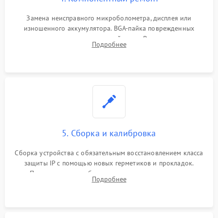
Замена неисправного микроболометра, дисплея или
изношенного аккумулятора. BGA-пайка поврежденных
контроллеров на материнской плате. Восстановление
Подробнее
разъемов и кнопок, замена поврежденных элементов
корпуса.
5. Сборка и калибровка
Сборка устройства с обязательным восстановлением класса
защиты IP с помощью новых герметиков и прокладок.
Программная калибровка матрицы по эталонному
Подробнее
абсолютно черному телу для точного измерения температур.