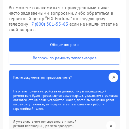
Вы можете ознакомиться с приведенными ниже
часто задаваемыми вопросами, либо обратиться в
сервисный центр “FIX-Fortuna” по следующему
телефону
+7 (800) 301-55-83
если не нашли ответ на
свой вопрос.
Общие вопросы
Вопросы по ремонту тепловизоров
Какие документы вы предоставляете?
На этапе приема устройства на диагностику и последующий
ремонт вам будет предоставлен заказ-наряд с указанием страховых
обязательств на ваше устройство. Далее, после выполнения работ
по ремонту техники, вы получите акт выполненных работ и
гарантийный талон.
Я уже знаю в чем неисправность и какой
ремонт необходим. Для чего проводить