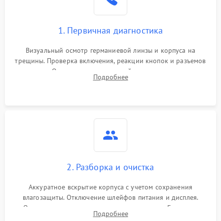
1. Первичная диагностика
Визуальный осмотр германиевой линзы и корпуса на
трещины. Проверка включения, реакции кнопок и разъемов
зарядки. Оценка вывода тепловой сигнатуры на экран,
Подробнее
проверка базовых функций и считывание системных
ошибок.
2. Разборка и очистка
Аккуратное вскрытие корпуса с учетом сохранения
влагозащиты. Отключение шлейфов питания и дисплея.
Очистка внутренних плат от окислов и пыли. Бережная
Подробнее
обработка германиевого объектива специализированными