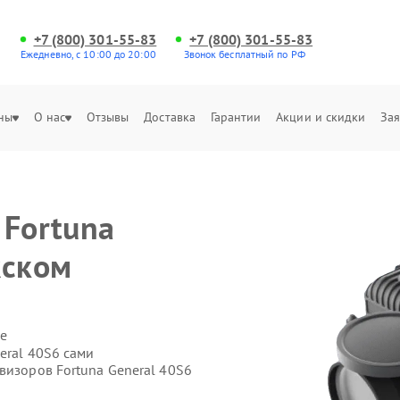
+7 (800) 301-55-83
+7 (800) 301-55-83
Ежедневно, с 10:00 до 20:00
Звонок бесплатный по РФ
ны
О нас
Отзывы
Доставка
Гарантии
Акции и скидки
Зая
 Fortuna
жском
е
eral 40S6 сами
визоров Fortuna General 40S6