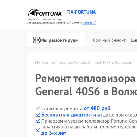
FIX-FORTUNA
Ремонт устройств Fortuna
Специализированный cервисный центр г.
Волжский
Мы ремонтируем
Срочный ремонт
Це
Ремонт оптических прицелов Fortuna
Fortuna в Волжском
Ремонт тепловизора Fortuna General 40S6 в Волжском
Ремонт тепловизора
General 40S6 в Вол
от 480 руб.
Стоимость ремонта
Бесплатная диагностика
даже при отказ
Привезем и увезем тепловизор Fortuna Gen
Гарантия на наши работы по ремонту тепло
до 3-х лет