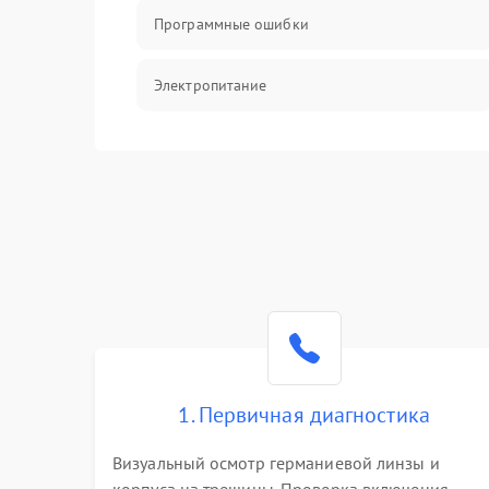
Программные ошибки
Электропитание
Измерения
Матрица
Проблемы питания
Температурные проблемы
Сбои коммуникаций и интерфейсов
1. Первичная диагностика
Программные сбои
Визуальный осмотр германиевой линзы и