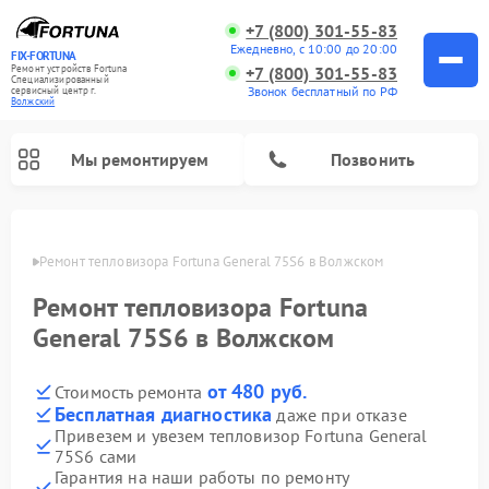
+7 (800) 301-55-83
Ежедневно, с 10:00 до 20:00
FIX-FORTUNA
Ремонт устройств Fortuna
+7 (800) 301-55-83
Специализированный
Звонок бесплатный по РФ
cервисный центр г.
Волжский
Мы ремонтируем
Позвонить
жском
Ремонт тепловизора Fortuna General 75S6 в Волжском
Ремонт оптических прицелов Fortuna
Ремонт тепловизора Fortuna
General 75S6 в Волжском
от 480 руб.
Стоимость ремонта
Бесплатная диагностика
даже при отказе
Привезем и увезем тепловизор Fortuna General
75S6 сами
Гарантия на наши работы по ремонту