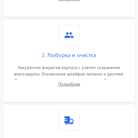
проверка базовых функций и считывание системных
ошибок.
2. Разборка и очистка
Аккуратное вскрытие корпуса с учетом сохранения
влагозащиты. Отключение шлейфов питания и дисплея.
Очистка внутренних плат от окислов и пыли. Бережная
Подробнее
обработка германиевого объектива специализированными
растворами.