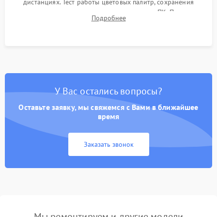
дистанциях. Тест работы цветовых палитр, сохранения
термограмм в память и передачи данных на ПК. Проверка
Подробнее
автономности работы и итоговый контроль качества.
У Вас остались вопросы?
Оставьте заявку, мы свяжемся с Вами в ближайшее
время
Заказать звонок
Мы ремонтируем и другие модели