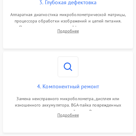
3. Глубокая дефектовка
Аппаратная диагностика микроболометрической матрицы,
процессора обработки изображений и цепей питания.
Проверка целостности шлейфов, модуля памяти и
Подробнее
интерфейсов связи. Выявление сгоревших SMD-компонентов
на плате.
4. Компонентный ремонт
Замена неисправного микроболометра, дисплея или
изношенного аккумулятора. BGA-пайка поврежденных
контроллеров на материнской плате. Восстановление
Подробнее
разъемов и кнопок, замена поврежденных элементов
корпуса.