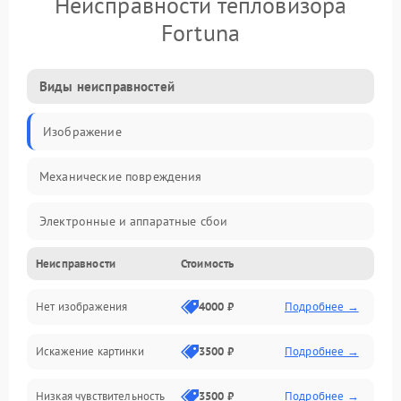
Неисправности тепловизора
Fortuna
Виды неисправностей
Изображение
Механические повреждения
Электронные и аппаратные сбои
Неисправности
Стоимость
Неисправности сенсора и оптики
Нет изображения
4000 ₽
Подробнее →
Программные ошибки
Искажение картинки
3500 ₽
Подробнее →
Электропитание
Низкая чувствительность
3500 ₽
Подробнее →
Измерения