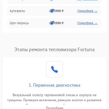
Артефакты
3500 ₽
Подробнее →
Матрица
Шум матрицы
3500 ₽
Подробнее →
Проблемы питания
Температурные проблемы
Сбои коммуникаций и интерфейсов
Этапы ремонта тепловизора Fortuna
Программные сбои
Проблемы с объективом
1. Первичная диагностика
Экран (дисплей)
Визуальный осмотр германиевой линзы и корпуса на
трещины. Проверка включения, реакции кнопок и разъемов
зарядки. Оценка вывода тепловой сигнатуры на экран,
Подробнее