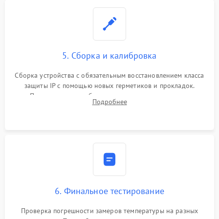
5. Сборка и калибровка
Сборка устройства с обязательным восстановлением класса
защиты IP с помощью новых герметиков и прокладок.
Программная калибровка матрицы по эталонному
Подробнее
абсолютно черному телу для точного измерения температур.
6. Финальное тестирование
Проверка погрешности замеров температуры на разных