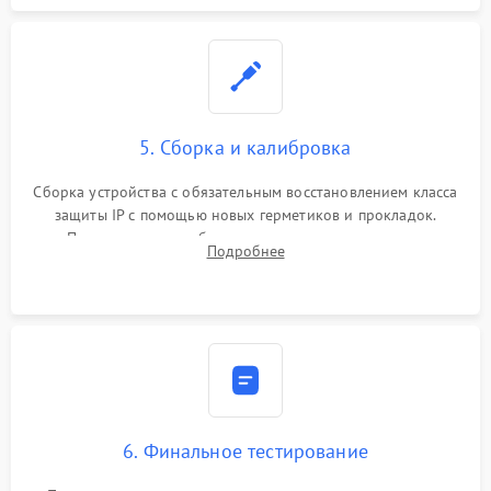
5. Сборка и калибровка
Сборка устройства с обязательным восстановлением класса
защиты IP с помощью новых герметиков и прокладок.
Программная калибровка матрицы по эталонному
Подробнее
абсолютно черному телу для точного измерения температур.
6. Финальное тестирование