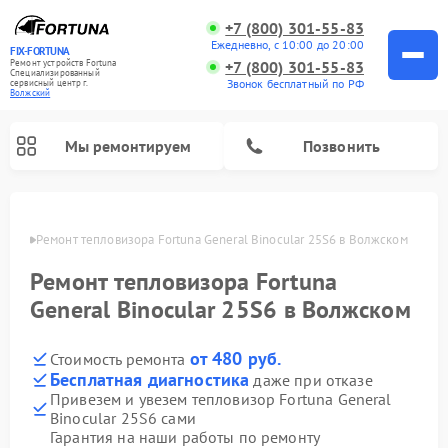
+7 (800) 301-55-83
Ежедневно, с 10:00 до 20:00
FIX-FORTUNA
Ремонт устройств Fortuna
+7 (800) 301-55-83
Специализированный
Звонок бесплатный по РФ
cервисный центр г.
Волжский
Мы ремонтируем
Позвонить
жском
Ремонт тепловизора Fortuna General Binocular 25S6 в Волжском
Ремонт оптических прицелов Fortuna
Ремонт тепловизора Fortuna
General Binocular 25S6 в Волжском
от 480 руб.
Стоимость ремонта
Бесплатная диагностика
даже при отказе
Привезем и увезем тепловизор Fortuna General
Binocular 25S6 сами
Гарантия на наши работы по ремонту