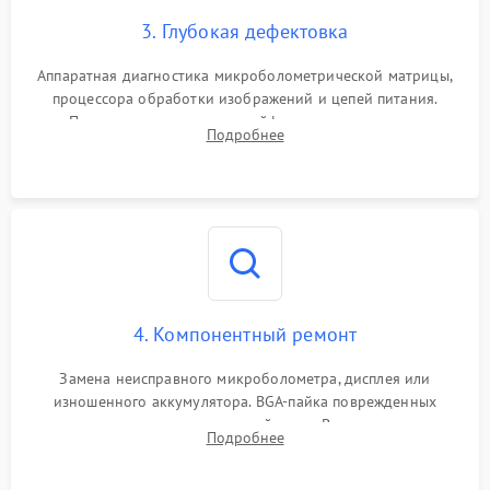
3. Глубокая дефектовка
Аппаратная диагностика микроболометрической матрицы,
процессора обработки изображений и цепей питания.
Проверка целостности шлейфов, модуля памяти и
Подробнее
интерфейсов связи. Выявление сгоревших SMD-компонентов
на плате.
4. Компонентный ремонт
Замена неисправного микроболометра, дисплея или
изношенного аккумулятора. BGA-пайка поврежденных
контроллеров на материнской плате. Восстановление
Подробнее
разъемов и кнопок, замена поврежденных элементов
корпуса.