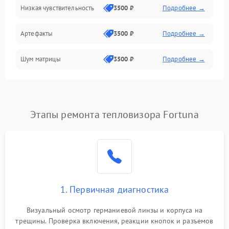
Низкая чувствительность
3500 ₽
Подробнее →
Измерения
Артефакты
3500 ₽
Подробнее →
Матрица
Шум матрицы
3500 ₽
Подробнее →
Проблемы питания
Температурные проблемы
Сбои коммуникаций и интерфейсов
Этапы ремонта тепловизора Fortuna
Программные сбои
Проблемы с объективом
1. Первичная диагностика
Экран (дисплей)
Визуальный осмотр германиевой линзы и корпуса на
трещины. Проверка включения, реакции кнопок и разъемов