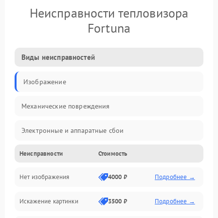
Неисправности тепловизора
Fortuna
Виды неисправностей
Изображение
Механические повреждения
Электронные и аппаратные сбои
Неисправности
Стоимость
Неисправности сенсора и оптики
Нет изображения
4000 ₽
Подробнее →
Программные ошибки
Искажение картинки
3500 ₽
Подробнее →
Электропитание