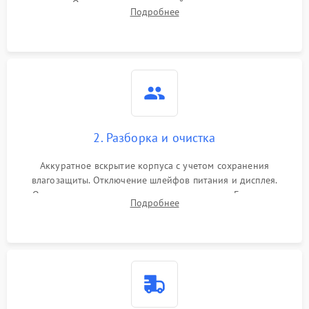
зарядки. Оценка вывода тепловой сигнатуры на экран,
Подробнее
проверка базовых функций и считывание системных
ошибок.
2. Разборка и очистка
Аккуратное вскрытие корпуса с учетом сохранения
влагозащиты. Отключение шлейфов питания и дисплея.
Очистка внутренних плат от окислов и пыли. Бережная
Подробнее
обработка германиевого объектива специализированными
растворами.