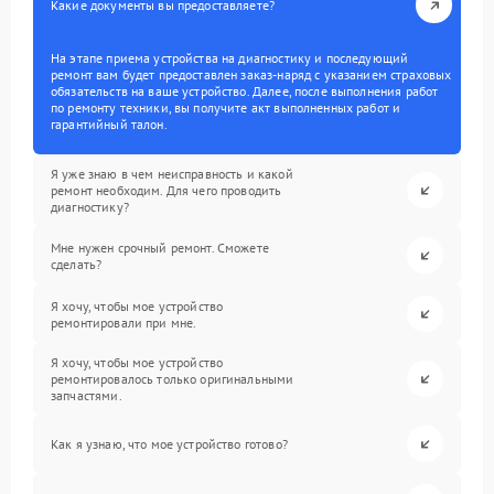
Какие документы вы предоставляете?
На этапе приема устройства на диагностику и последующий
ремонт вам будет предоставлен заказ-наряд с указанием страховых
обязательств на ваше устройство. Далее, после выполнения работ
по ремонту техники, вы получите акт выполненных работ и
гарантийный талон.
Я уже знаю в чем неисправность и какой
ремонт необходим. Для чего проводить
диагностику?
Мне нужен срочный ремонт. Сможете
сделать?
Я хочу, чтобы мое устройство
ремонтировали при мне.
Я хочу, чтобы мое устройство
ремонтировалось только оригинальными
запчастями.
Как я узнаю, что мое устройство готово?