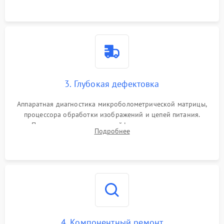
растворами.
3. Глубокая дефектовка
Аппаратная диагностика микроболометрической матрицы,
процессора обработки изображений и цепей питания.
Проверка целостности шлейфов, модуля памяти и
Подробнее
интерфейсов связи. Выявление сгоревших SMD-компонентов
на плате.
4. Компонентный ремонт