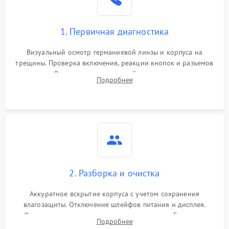
1. Первичная диагностика
Визуальный осмотр германиевой линзы и корпуса на
трещины. Проверка включения, реакции кнопок и разъемов
зарядки. Оценка вывода тепловой сигнатуры на экран,
Подробнее
проверка базовых функций и считывание системных
ошибок.
2. Разборка и очистка
Аккуратное вскрытие корпуса с учетом сохранения
влагозащиты. Отключение шлейфов питания и дисплея.
Очистка внутренних плат от окислов и пыли. Бережная
Подробнее
обработка германиевого объектива специализированными