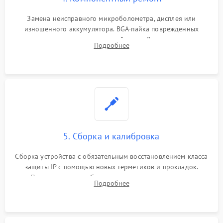
Замена неисправного микроболометра, дисплея или
изношенного аккумулятора. BGA-пайка поврежденных
контроллеров на материнской плате. Восстановление
Подробнее
разъемов и кнопок, замена поврежденных элементов
корпуса.
5. Сборка и калибровка
Сборка устройства с обязательным восстановлением класса
защиты IP с помощью новых герметиков и прокладок.
Программная калибровка матрицы по эталонному
Подробнее
абсолютно черному телу для точного измерения температур.