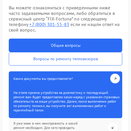
Вы можете ознакомиться с приведенными ниже
часто задаваемыми вопросами, либо обратиться в
сервисный центр “FIX-Fortuna” по следующему
телефону
+7 (800) 301-55-83
если не нашли ответ на
свой вопрос.
Общие вопросы
Вопросы по ремонту тепловизоров
Какие документы вы предоставляете?
На этапе приема устройства на диагностику и последующий
ремонт вам будет предоставлен заказ-наряд с указанием страховых
обязательств на ваше устройство. Далее, после выполнения работ
по ремонту техники, вы получите акт выполненных работ и
гарантийный талон.
Я уже знаю в чем неисправность и какой
ремонт необходим. Для чего проводить