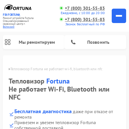
+7 (800) 301-55-83
Ежедневно, с 10:00 до 20:00
FIX-FORTUNA
Ремонт устройств Fortuna
+7 (800) 301-55-83
Специализированный
Звонок бесплатный по РФ
cервисный центр г.
Волжский
Мы ремонтируем
Позвонить
жском
Тепловизор Fortuna не работает wi‑fi, bluetooth или nfc
Ремонт оптических прицелов Fortuna
Тепловизор
Fortuna
Не работает Wi‑Fi, Bluetooth или
NFC
Бесплатная диагностика
даже при отказе от
ремонта
Привезем и увезем тепловизор Fortuna
собственной доставкой