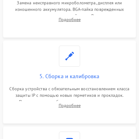
Замена неисправного микроболометра, дисплея или
изношенного аккумулятора. BGA-пайка поврежденных
контроллеров на материнской плате. Восстановление
Подробнее
разъемов и кнопок, замена поврежденных элементов
корпуса.
5. Сборка и калибровка
Сборка устройства с обязательным восстановлением класса
защиты IP с помощью новых герметиков и прокладок.
Программная калибровка матрицы по эталонному
Подробнее
абсолютно черному телу для точного измерения температур.