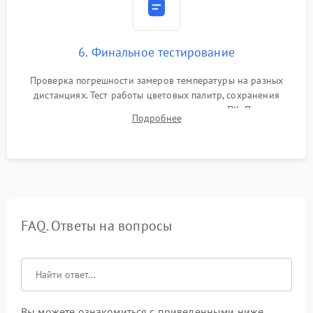
6. Финальное тестирование
Проверка погрешности замеров температуры на разных
дистанциях. Тест работы цветовых палитр, сохранения
термограмм в память и передачи данных на ПК. Проверка
Подробнее
автономности работы и итоговый контроль качества.
FAQ. Ответы на вопросы
Вы можете ознакомиться с приведенными ниже