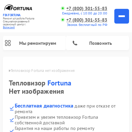
+7 (800) 301-55-83
Ежедневно, с 10:00 до 20:00
FIX-FORTUNA
Ремонт устройств Fortuna
+7 (800) 301-55-83
Специализированный
Звонок бесплатный по РФ
cервисный центр г.
Волжский
Мы ремонтируем
Позвонить
жском
Тепловизор Fortuna нет изображения
Ремонт оптических прицелов Fortuna
Тепловизор
Fortuna
Нет изображения
Бесплатная диагностика
даже при отказе от
ремонта
Привезем и увезем тепловизор Fortuna
собственной доставкой
Гарантия на наши работы по ремонту