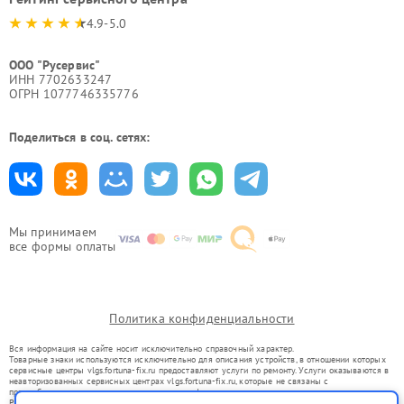
4.9-5.0
ООО "Русервис"
ИНН 7702633247
ОГРН 1077746335776
Поделиться в соц. сетях:
Мы принимаем
все формы оплаты
Политика конфиденциальности
Вся информация на сайте носит исключительно справочный характер.
Товарные знаки используются исключительно для описания устройств, в отношении которых
сервисные центры vlgs.fortuna-fix.ru предоставляют услуги по ремонту. Услуги оказываются в
неавторизованных сервисных центрах vlgs.fortuna-fix.ru, которые не связаны с
правообладателями товарных знаков или их официальными представителями.
Ремонт осуществляется для устройств, уже введенных в гражданский оборот в соответствии