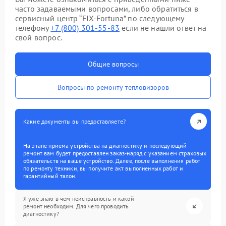
часто задаваемыми вопросами, либо обратиться в
сервисный центр “FIX-Fortuna” по следующему
телефону
+7 (800) 301-55-83
если не нашли ответ на
свой вопрос.
Общие вопросы
Вопросы по ремонту тепловизоров
Какие документы вы предоставляете?
На этапе приема устройства на диагностику и последующий
ремонт вам будет предоставлен заказ-наряд с указанием страховых
обязательств на ваше устройство. Далее, после выполнения работ
по ремонту техники, вы получите акт выполненных работ и
гарантийный талон.
Я уже знаю в чем неисправность и какой
ремонт необходим. Для чего проводить
диагностику?