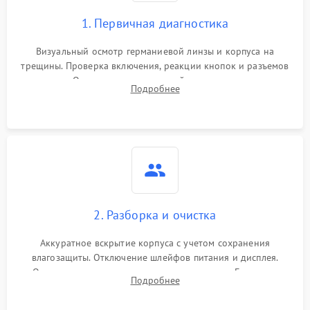
1. Первичная диагностика
Визуальный осмотр германиевой линзы и корпуса на
трещины. Проверка включения, реакции кнопок и разъемов
зарядки. Оценка вывода тепловой сигнатуры на экран,
Подробнее
проверка базовых функций и считывание системных
ошибок.
2. Разборка и очистка
Аккуратное вскрытие корпуса с учетом сохранения
влагозащиты. Отключение шлейфов питания и дисплея.
Очистка внутренних плат от окислов и пыли. Бережная
Подробнее
обработка германиевого объектива специализированными
растворами.