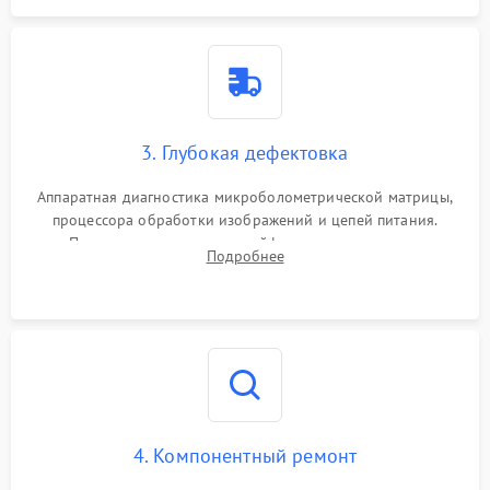
3. Глубокая дефектовка
Аппаратная диагностика микроболометрической матрицы,
процессора обработки изображений и цепей питания.
Проверка целостности шлейфов, модуля памяти и
Подробнее
интерфейсов связи. Выявление сгоревших SMD-компонентов
на плате.
4. Компонентный ремонт