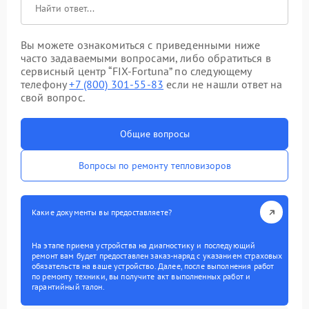
Вы можете ознакомиться с приведенными ниже
часто задаваемыми вопросами, либо обратиться в
сервисный центр “FIX-Fortuna” по следующему
телефону
+7 (800) 301-55-83
если не нашли ответ на
свой вопрос.
Общие вопросы
Вопросы по ремонту тепловизоров
Какие документы вы предоставляете?
На этапе приема устройства на диагностику и последующий
ремонт вам будет предоставлен заказ-наряд с указанием страховых
обязательств на ваше устройство. Далее, после выполнения работ
по ремонту техники, вы получите акт выполненных работ и
гарантийный талон.