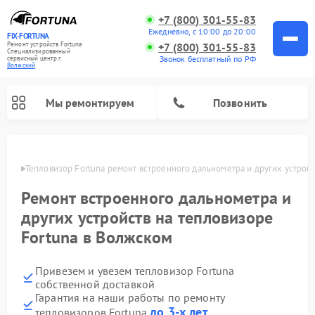
+7 (800) 301-55-83
Ежедневно, с 10:00 до 20:00
FIX-FORTUNA
Ремонт устройств Fortuna
+7 (800) 301-55-83
Специализированный
Звонок бесплатный по РФ
cервисный центр г.
Волжский
Мы ремонтируем
Позвонить
жском
Тепловизор Fortuna ремонт встроенного дальнометра и других устрой
Ремонт оптических прицелов Fortuna
Ремонт встроенного дальнометра и
других устройств на тепловизоре
Fortuna в Волжском
Привезем и увезем тепловизор Fortuna
собственной доставкой
Гарантия на наши работы по ремонту
до 3-х лет
тепловизоров Fortuna