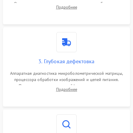
Очистка внутренних плат от окислов и пыли. Бережная
Подробнее
обработка германиевого объектива специализированными
растворами.
3. Глубокая дефектовка
Аппаратная диагностика микроболометрической матрицы,
процессора обработки изображений и цепей питания.
Проверка целостности шлейфов, модуля памяти и
Подробнее
интерфейсов связи. Выявление сгоревших SMD-компонентов
на плате.