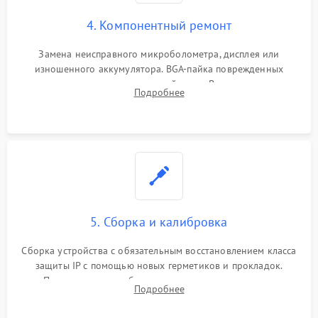
4. Компонентный ремонт
Замена неисправного микроболометра, дисплея или
изношенного аккумулятора. BGA-пайка поврежденных
контроллеров на материнской плате. Восстановление
Подробнее
разъемов и кнопок, замена поврежденных элементов
корпуса.
5. Сборка и калибровка
Сборка устройства с обязательным восстановлением класса
защиты IP с помощью новых герметиков и прокладок.
Программная калибровка матрицы по эталонному
Подробнее
абсолютно черному телу для точного измерения температур.