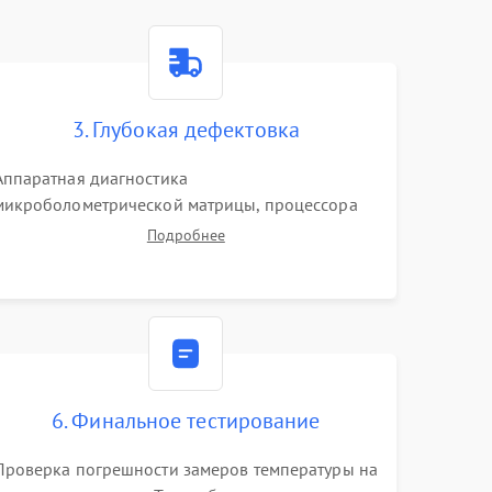
3. Глубокая дефектовка
Аппаратная диагностика
микроболометрической матрицы, процессора
обработки изображений и цепей питания.
Подробнее
Проверка целостности шлейфов, модуля памяти
и интерфейсов связи. Выявление сгоревших
SMD-компонентов на плате.
6. Финальное тестирование
Проверка погрешности замеров температуры на