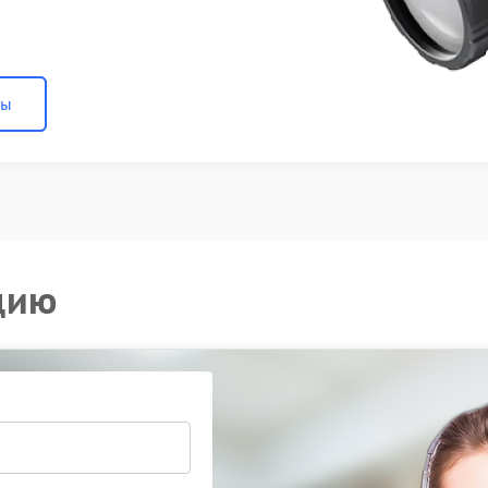
ны
цию