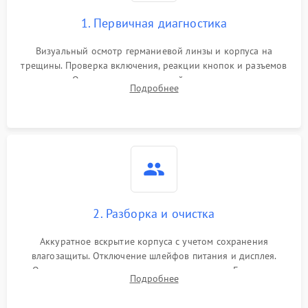
1. Первичная диагностика
Визуальный осмотр германиевой линзы и корпуса на
трещины. Проверка включения, реакции кнопок и разъемов
зарядки. Оценка вывода тепловой сигнатуры на экран,
Подробнее
проверка базовых функций и считывание системных
ошибок.
2. Разборка и очистка
Аккуратное вскрытие корпуса с учетом сохранения
влагозащиты. Отключение шлейфов питания и дисплея.
Очистка внутренних плат от окислов и пыли. Бережная
Подробнее
обработка германиевого объектива специализированными
растворами.