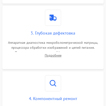
3. Глубокая дефектовка
Аппаратная диагностика микроболометрической матрицы,
процессора обработки изображений и цепей питания.
Проверка целостности шлейфов, модуля памяти и
Подробнее
интерфейсов связи. Выявление сгоревших SMD-компонентов
на плате.
4. Компонентный ремонт