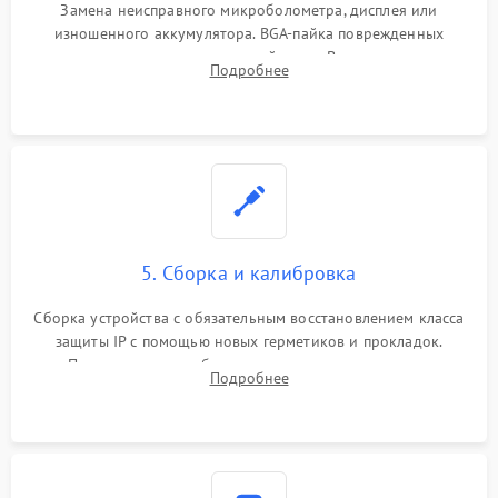
Замена неисправного микроболометра, дисплея или
изношенного аккумулятора. BGA-пайка поврежденных
контроллеров на материнской плате. Восстановление
Подробнее
разъемов и кнопок, замена поврежденных элементов
корпуса.
5. Сборка и калибровка
Сборка устройства с обязательным восстановлением класса
защиты IP с помощью новых герметиков и прокладок.
Программная калибровка матрицы по эталонному
Подробнее
абсолютно черному телу для точного измерения температур.