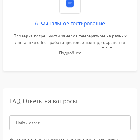
6. Финальное тестирование
Проверка погрешности замеров температуры на разных
дистанциях. Тест работы цветовых палитр, сохранения
термограмм в память и передачи данных на ПК. Проверка
Подробнее
автономности работы и итоговый контроль качества.
FAQ. Ответы на вопросы
Вы можете ознакомиться с приведенными ниже