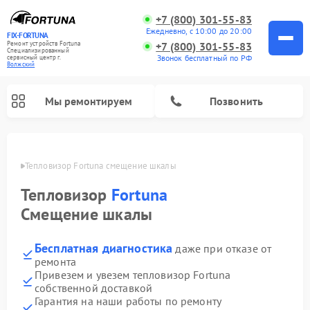
+7 (800) 301-55-83
Ежедневно, с 10:00 до 20:00
FIX-FORTUNA
Ремонт устройств Fortuna
+7 (800) 301-55-83
Специализированный
Звонок бесплатный по РФ
cервисный центр г.
Волжский
Мы ремонтируем
Позвонить
жском
Тепловизор Fortuna смещение шкалы
Ремонт оптических прицелов Fortuna
Тепловизор
Fortuna
Смещение шкалы
Бесплатная диагностика
даже при отказе от
ремонта
Привезем и увезем тепловизор Fortuna
собственной доставкой
Гарантия на наши работы по ремонту