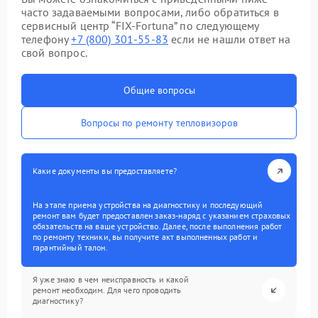
часто задаваемыми вопросами, либо обратиться в
сервисный центр “FIX-Fortuna” по следующему
телефону
+7 (800) 301-55-83
если не нашли ответ на
свой вопрос.
Общие вопросы
Вопросы по ремонту тепловизоров
Какие документы вы предоставляете?
На этапе приема устройства на диагностику и последующий
ремонт вам будет предоставлен заказ-наряд с указанием страховых
обязательств на ваше устройство. Далее, после выполнения работ
по ремонту техники, вы получите акт выполненных работ и
гарантийный талон.
Я уже знаю в чем неисправность и какой
ремонт необходим. Для чего проводить
диагностику?