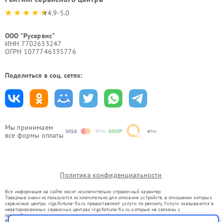
4.9-5.0
ООО "Русервис"
ИНН 7702633247
ОГРН 1077746335776
Поделиться в соц. сетях:
Мы принимаем
все формы оплаты
Политика конфиденциальности
Вся информация на сайте носит исключительно справочный характер.
Товарные знаки используются исключительно для описания устройств, в отношении которых
сервисные центры vlgs.fortuna-fix.ru предоставляют услуги по ремонту. Услуги оказываются в
неавторизованных сервисных центрах vlgs.fortuna-fix.ru, которые не связаны с
правообладателями товарных знаков или их официальными представителями.
Ремонт осуществляется для устройств, уже введенных в гражданский оборот в соответствии