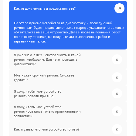
Какие документы вы предоставляете?
На этапе приема устройства на диагностику и последующий
ремонт вам будет предоставлен заказ-наряд с указанием страховых
обязательств на ваше устройство. Далее, после выполнения работ
по ремонту техники, вы получите акт выполненных работ и
гарантийный талон.
Я уже знаю в чем неисправность и какой
ремонт необходим. Для чего проводить
диагностику?
Мне нужен срочный ремонт. Сможете
сделать?
Я хочу, чтобы мое устройство
ремонтировали при мне.
Я хочу, чтобы мое устройство
ремонтировалось только оригинальными
запчастями.
Как я узнаю, что мое устройство готово?