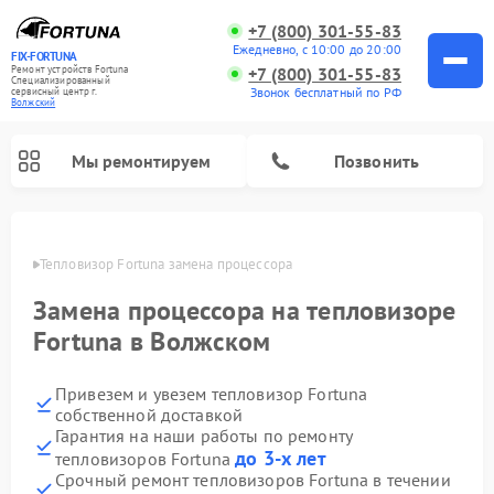
+7 (800) 301-55-83
Ежедневно, с 10:00 до 20:00
FIX-FORTUNA
Ремонт устройств Fortuna
+7 (800) 301-55-83
Специализированный
Звонок бесплатный по РФ
cервисный центр г.
Волжский
Мы ремонтируем
Позвонить
жском
Тепловизор Fortuna замена процессора
Ремонт оптических прицелов Fortuna
Замена процессора на тепловизоре
Fortuna в Волжском
Привезем и увезем тепловизор Fortuna
собственной доставкой
Гарантия на наши работы по ремонту
до 3-х лет
тепловизоров Fortuna
Срочный ремонт тепловизоров Fortuna в течении