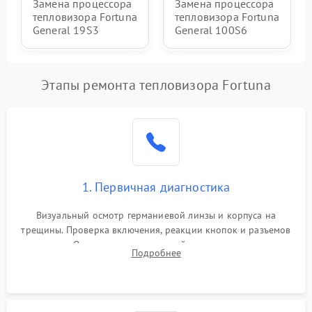
Замена процессора
Замена процессора
тепловизора Fortuna
тепловизора Fortuna
General 19S3
General 100S6
Этапы ремонта тепловизора Fortuna
1. Первичная диагностика
Визуальный осмотр германиевой линзы и корпуса на
трещины. Проверка включения, реакции кнопок и разъемов
зарядки. Оценка вывода тепловой сигнатуры на экран,
Подробнее
проверка базовых функций и считывание системных
ошибок.