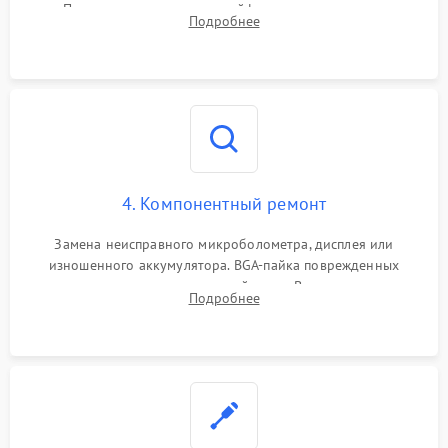
Проверка целостности шлейфов, модуля памяти и
Подробнее
интерфейсов связи. Выявление сгоревших SMD-компонентов
на плате.
4. Компонентный ремонт
Замена неисправного микроболометра, дисплея или
изношенного аккумулятора. BGA-пайка поврежденных
контроллеров на материнской плате. Восстановление
Подробнее
разъемов и кнопок, замена поврежденных элементов
корпуса.