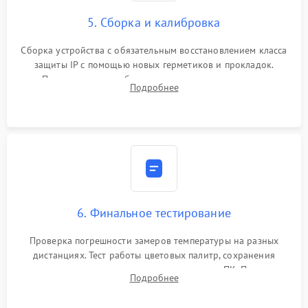
5. Сборка и калибровка
Сборка устройства с обязательным восстановлением класса
защиты IP с помощью новых герметиков и прокладок.
Программная калибровка матрицы по эталонному
Подробнее
абсолютно черному телу для точного измерения температур.
6. Финальное тестирование
Проверка погрешности замеров температуры на разных
дистанциях. Тест работы цветовых палитр, сохранения
термограмм в память и передачи данных на ПК. Проверка
Подробнее
автономности работы и итоговый контроль качества.